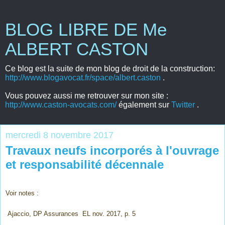
BLOG LIBRE DE Me
ALBERT CASTON
Ce blog est la suite de mon blog de droit de la construction:
http://www.blogavocat.fr/space/albert.caston
.
Vous pouvez aussi me retrouver sur mon site :
http://www.caston-avocats.com/
également sur
Twitter
.
mercredi 8 novembre 2017
Travaux neufs incorporés à l'ouvrage
et responsabilité décennale
Voir notes :
Ajaccio, DP Assurances EL nov. 2017, p. 5