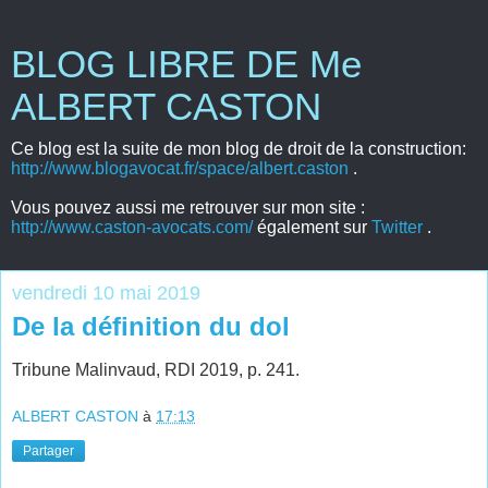
BLOG LIBRE DE Me
ALBERT CASTON
Ce blog est la suite de mon blog de droit de la construction:
http://www.blogavocat.fr/space/albert.caston
.
Vous pouvez aussi me retrouver sur mon site :
http://www.caston-avocats.com/
également sur
Twitter
.
vendredi 10 mai 2019
De la définition du dol
Tribune Malinvaud, RDI 2019, p. 241.
ALBERT CASTON
à
17:13
Partager