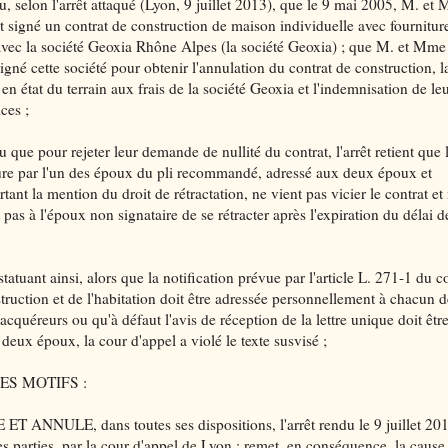
, selon l'arrêt attaqué (Lyon, 9 juillet 2013), que le 9 mai 2005, M. et
t signé un contrat de construction de maison individuelle avec fournitur
avec la société Geoxia Rhône Alpes (la société Geoxia) ; que M. et Mme 
igné cette société pour obtenir l'annulation du contrat de construction, l
en état du terrain aux frais de la société Geoxia et l'indemnisation de le
ces ;
 que pour rejeter leur demande de nullité du contrat, l'arrêt retient que 
ure par l'un des époux du pli recommandé, adressé aux deux époux et
ant la mention du droit de rétractation, ne vient pas vicier le contrat et
pas à l'époux non signataire de se rétracter après l'expiration du délai d
tatuant ainsi, alors que la notification prévue par l'article L. 271-1 du 
truction et de l'habitation doit être adressée personnellement à chacun d
cquéreurs ou qu'à défaut l'avis de réception de la lettre unique doit êtr
 deux époux, la cour d'appel a violé le texte susvisé ;
ES MOTIFS :
ET ANNULE, dans toutes ses dispositions, l'arrêt rendu le 9 juillet 201
es parties, par la cour d'appel de Lyon ; remet, en conséquence, la cause 