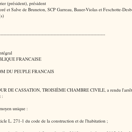
ier (président), président
ré et Salve de Bruneton, SCP Garreau, Bauer-Violas et Feschotte-Desb
(s)
------------------------------------------------------------------------
ntégral
BLIQUE FRANCAISE
OM DU PEUPLE FRANCAIS
UR DE CASSATION, TROISIÈME CHAMBRE CIVILE, a rendu l'arrê
 :
 moyen unique :
ticle L. 271-1 du code de la construction et de l'habitation ;