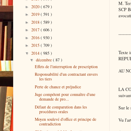
M. Terr
2020
( 679 )
►
SCP Bo
2019
( 591 )
►
avocat
2018
( 589 )
►
2017
( 606 )
►
--------
2016
( 930 )
►
2015
( 709 )
►
Texte i
2014
( 985 )
▼
REPU
décembre
( 87 )
▼
Effets de l'interruption de prescription
AU N
Responsabilité d'un contractant envers
les tiers
Perte de chance et préjudice
LA CO
Juge compétent pour connaître d'une
suivant
demande de pro...
Défaut de comparution dans les
Sur le
procédures orales
Moyen soulevé d'office et principe de
Vu l'ar
contradiction