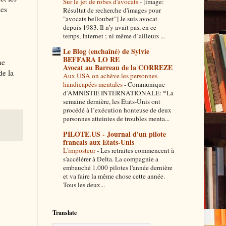
Sur le jet de robes d'avocats
-
[image:
les
Résultat de recherche d'images pour
"avocats belloubet"] Je suis avocat
depuis 1983. Il n’y avait pas, en ce
temps, Internet ; ni même d’ailleurs ...
Le Blog (enchaîné) de Sylvie
BEFFARA LO RE
ne
Avocat au Barreau de la CORREZE
de la
Aux USA on achève les personnes
handicapées mentales
-
Communique
d'AMNISTIE INTERNATIONALE: *La
semaine dernière, les Etats-Unis ont
procédé à l’exécution honteuse de deux
personnes atteintes de troubles menta...
PILOTE.US - Journal d'un pilote
francais aux Etats-Unis
L'imposteur
-
Les retraites commencent à
s'accélérer à Delta. La compagnie a
embauché 1.000 pilotes l'année dernière
et va faire la même chose cette année.
Tous les deux...
Translate