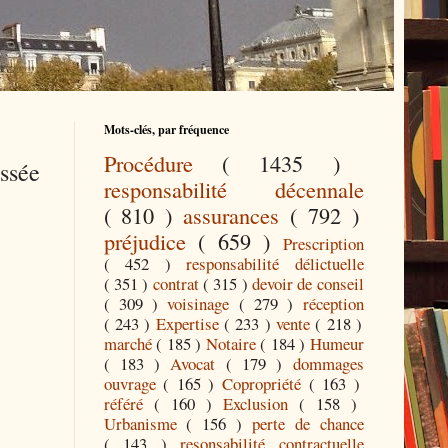
Mots-clés, par fréquence
Procédure
( 1435 )
essée
responsabilité décennale
( 810 )
assurances
( 792 )
préjudice
( 659 )
Prescription
( 452 )
responsabilité délictuelle
( 351 )
contrat
( 315 )
devoir de conseil
( 309 )
voisinage
( 279 )
réception
( 243 )
Expertise
( 233 )
vente
( 218 )
marché
( 185 )
Notaire
( 184 )
Humeur
( 183 )
Avocat
( 179 )
dommages
ouvrage
( 165 )
Copropriété
( 163 )
référé
( 160 )
Exclusion
( 158 )
Urbanisme
( 156 )
perte de chance
( 143 )
resonsabilité contractuelle