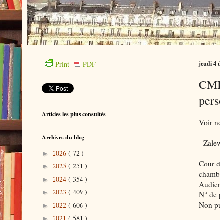
Print
PDF
jeudi 4 
CMI 
pers
Articles les plus consultés
Voir no
Archives du blog
- Zale
2026
( 72 )
►
Cour d
2025
( 251 )
►
chambr
2024
( 354 )
►
Audien
2023
( 409 )
►
N° de 
Non pu
2022
( 606 )
►
2021
( 581 )
►