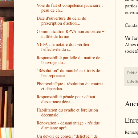
Voie de fait et compétence judiciaire :
parties
peau de ch...
renvoi
Date d'ouverture du délai de
prescription d'action...
Condam
Communication RPVA non autorisée =
nullité de forme
Vu l'a
Alpes 
VEFA : le notaire doit vérifier
l'effectivité du c...
sociét
Responsabilité partielle du maître de
l'ouvrage du...
"Résolution" du marché aux torts de
Publié
l'entrepreneur
Libell
Photovoltaïque - résolution du contrat
et dépendan...
Responsabilité pénale pour défaut
d'assurance déce...
Auc
Habilitation du syndic et forclusion
décennale
Enre
Rénovation - désamiantage - résidus
d'amiante aprè...
Remarqu
Un devoir de conseil "délictuel" de