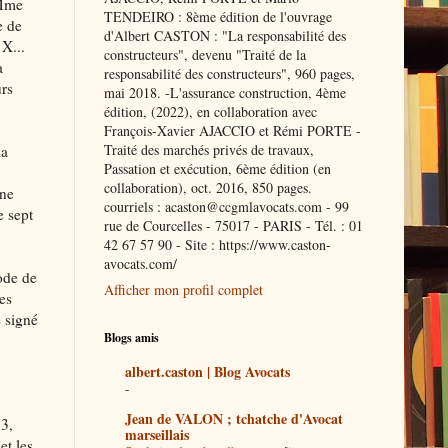
 Mme
TENDEIRO : 8ème édition de l'ouvrage
e de
d'Albert CASTON : "La responsabilité des
X...
constructeurs", devenu "Traité de la
a
responsabilité des constructeurs", 960 pages,
urs
mai 2018. -L'assurance construction, 4ème
édition, (2022), en collaboration avec
François-Xavier AJACCIO et Rémi PORTE -
Traité des marchés privés de travaux,
la
Passation et exécution, 6ème édition (en
collaboration), oct. 2016, 850 pages.
 ne
courriels : acaston@ccgmlavocats.com - 99
e sept
rue de Courcelles - 75017 - PARIS - Tél. : 01
42 67 57 90 - Site : https://www.caston-
avocats.com/
code de
Afficher mon profil complet
es
e signé
Blogs amis
albert.caston | Blog Avocats
-
Jean de VALON ; tchatche d'Avocat
3,
marseillais
et les