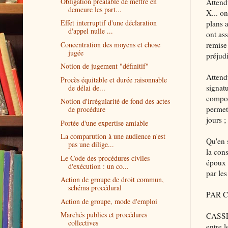
Obligation préalable de mettre en
Attendu
demeure les part...
X... on
Effet interruptif d'une déclaration
plans 
d'appel nulle ...
ont ass
Concentration des moyens et chose
remise 
jugée
préjudi
Notion de jugement "définitif"
Attendu
Procès équitable et durée raisonnable
signat
de délai de...
comport
Notion d'irrégularité de fond des actes
permet 
de procédure
jours ;
Portée d'une expertise amiable
La comparution à une audience n'est
Qu'en s
pas une dilige...
la cons
Le Code des procédures civiles
époux a
d'exécution : un co...
par les
Action de groupe de droit commun,
schéma procédural
PAR C
Action de groupe, mode d'emploi
Marchés publics et procédures
CASSE 
collectives
entre l