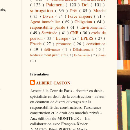
( 133 )
Paiement
( 120 )
Dol
( 101 )
ois,
subrogation
( 95 )
Prêt
( 85 )
Mandat
( 75 )
Divers
( 74 )
Force majeure
( 71 )
Agent immobilier
( 69 )
Obligation
( 64 )
responsabilité pénale
( 61 )
Environnement
( 49 )
Servitude
( 41 )
CNB
( 36 )
excès de
pouvoir
( 33 )
Europe
( 28 )
EPERS
( 27 )
Fraude
( 27 )
promesse
( 26 )
constitution
( 19 )
délivrance
( 7 )
Délaissement
( 5 )
Redressement judiciaire
( 5 )
Evènements
( 2 )
photo
( 1 )
Présentation
ALBERT CASTON
t
Avocat à la Cour de Paris - docteur en droit -
spécialiste en droit de la construction - auteur
ou coauteur de divers ouvrages sur la
responsabilité des constructeurs, l'assurance
construction et le droit des marchés privés -
Aux éditions du MONITEUR : - En
collaboration avec François-Xavier
AJACCIO, Rémi PORTE et Mario