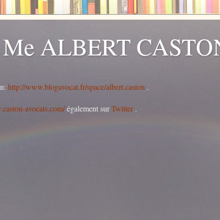
 Me ALBERT CASTO
on:
http://www.blogavocat.fr/space/albert.caston
.
.caston-avocats.com/
également sur
Twitter
.